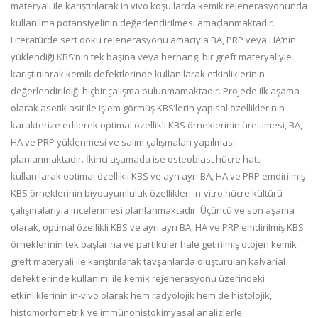
materyali ile karıştırılarak in vivo koşullarda kemik rejenerasyonunda
kullanılma potansiyelinin değerlendirilmesi amaçlanmaktadır.
Literatürde sert doku rejenerasyonu amacıyla BA, PRP veya HA’nın
yüklendiği KBS’nin tek başına veya herhangi bir greft materyaliyle
karıştırılarak kemik defektlerinde kullanılarak etkinliklerinin
değerlendirildiği hiçbir çalışma bulunmamaktadır. Projede ilk aşama
olarak asetik asit ile işlem görmüş KBS’lerin yapısal özelliklerinin
karakterize edilerek optimal özellikli KBS örneklerinin üretilmesi, BA,
HA ve PRP yüklenmesi ve salım çalışmaları yapılması
planlanmaktadır. İkinci aşamada ise osteoblast hücre hattı
kullanılarak optimal özellikli KBS ve ayrı ayrı BA, HA ve PRP emdirilmiş
KBS örneklerinin biyouyumluluk özellikleri in-vitro hücre kültürü
çalışmalarıyla incelenmesi planlanmaktadır. Üçüncü ve son aşama
olarak, optimal özellikli KBS ve ayrı ayrı BA, HA ve PRP emdirilmiş KBS
örneklerinin tek başlarına ve partiküler hale getirilmiş otojen kemik
greft materyali ile karıştırılarak tavşanlarda oluşturulan kalvarial
defektlerinde kullanımı ile kemik rejenerasyonu üzerindeki
etkinliklerinin in-vivo olarak hem radyolojik hem de histolojik,
histomorfometrik ve immünohistokimyasal analizlerle