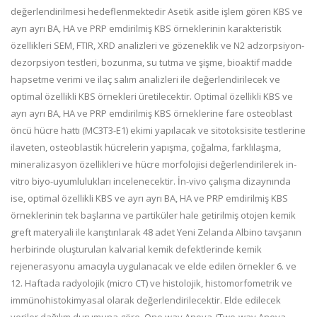
değerlendirilmesi hedeflenmektedir Asetik asitle işlem gören KBS ve
ayrı ayrı BA, HA ve PRP emdirilmiş KBS örneklerinin karakteristik
özellikleri SEM, FTIR, XRD analizleri ve gözeneklik ve N2 adzorpsiyon-
dezorpsiyon testleri, bozunma, su tutma ve şişme, bioaktif madde
hapsetme verimi ve ilaç salım analizleri ile değerlendirilecek ve
optimal özellikli KBS örnekleri üretilecektir. Optimal özellikli KBS ve
ayrı ayrı BA, HA ve PRP emdirilmiş KBS örneklerine fare osteoblast
öncü hücre hattı (MC3T3-E1) ekimi yapılacak ve sitotoksisite testlerine
ilaveten, osteoblastik hücrelerin yapışma, çoğalma, farklılaşma,
mineralizasyon özellikleri ve hücre morfolojisi değerlendirilerek in-
vitro biyo-uyumlulukları incelenecektir. İn-vivo çalışma dizaynında
ise, optimal özellikli KBS ve ayrı ayrı BA, HA ve PRP emdirilmiş KBS
örneklerinin tek başlarına ve partiküler hale getirilmiş otojen kemik
greft materyali ile karıştırılarak 48 adet Yeni Zelanda Albino tavşanın
herbirinde oluşturulan kalvarial kemik defektlerinde kemik
rejenerasyonu amacıyla uygulanacak ve elde edilen örnekler 6. ve
12. Haftada radyolojik (micro CT) ve histolojik, histomorfometrik ve
immünohistokimyasal olarak değerlendirilecektir. Elde edilecek