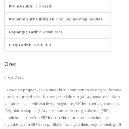
Proje Grubu:
Tıp Sağlık
Projenin Yürütüldüğü Birim:
Diş Hekimliği Fakültesi
Başlangıç Tarihi:
Aralık 2023
Bitiş Tarihi:
Aralık 2026
Özet
Proje Özeti
Önerilen projede, çalkalamalı kültür şartlarında ve dağınık formda
üretilen küresel şekilli bakteriyel selülozun (KBS) yapısal özellikleri
geliştirilmesi, asetik asit ile işlem görmüş KBS’lerin ayrı ayrı borik asit
(BA), hidroksiapatit (HA) ve trombositten zengin plazma (PRP)
emdirilmesi, üretilen KBS’lerin in-vitro karakterize edilmesi ve
biyoaktif yüklü KBS’lerin partiküler hale getirilmiş otojen kemik greft