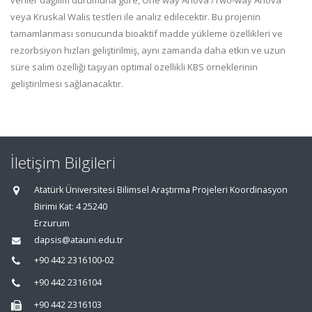
veriler dağılım durumuna göre, One way Anova /Two-way Anova
veya Kruskal Walis testleri ile analiz edilecektir. Bu projenin
tamamlanması sonucunda bioaktif madde yükleme özellikleri ve
rezorbsiyon hızları geliştirilmiş, aynı zamanda daha etkin ve uzun
süre salım özelliği taşıyan optimal özellikli KBS örneklerinin
geliştirilmesi sağlanacaktır.
İletişim Bilgileri
Atatürk Üniversitesi Bilimsel Araştırma Projeleri Koordinasyon
Birimi Kat: 4 25240
Erzurum
dapsis@atauni.edu.tr
+90 442 2316100-02
+90 442 2316104
+90 442 2316103