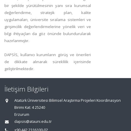
bir şekilde yürütülmesinin yanı sıra kurumsal
değerlendirme, stratejik plan, kalite
uygulamaları, üniversite sıralama sistemleri ve
girişimcilik değerlendirmelerine yönelik veri ve
bilgi ihtiyaçları da göz önünde bulundurularak
hazırlanmıştır.
DAPSİS, kullanıcı kurumların görüş ve önerileri
de dikkate alınarak süreklilik içerisinde
geliştirilmektedir.
İletişim Bilgileri
Atatürk Üniversitesi Bilimsel Araştırma Projeleri Koordinasyon
Birimi Kat: 4 25240
Erzurum
dapsis@atauni.edu.tr
+90 442 2316100-02