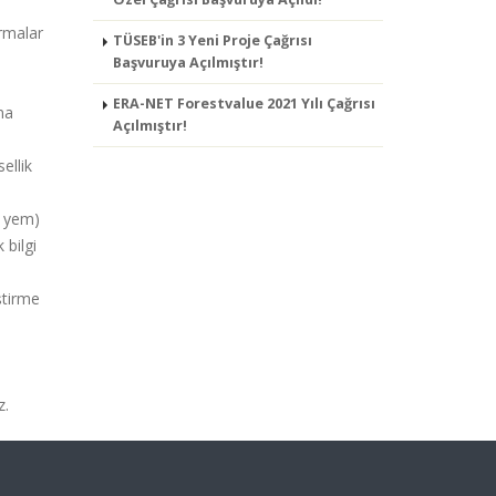
ırmalar
TÜSEB'in 3 Yeni Proje Çağrısı
Başvuruya Açılmıştır!
ERA-NET Forestvalue 2021 Yılı Çağrısı
ma
Açılmıştır!
ellik
l yem)
 bilgi
ştirme
z.