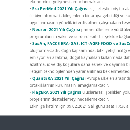
ekonominin gelişmesi amaçlanmaktadır.
•
Era PerMed 2021 Yılı Çağrısı
kişiselleştirilmiş tıp
ile biyoinformatik bileşenlerin bir araya getirildiği ve k
uygulanmasına yönelik interdisipliner çalışmaların teşvi
•
Neuron 2021 Yılı Çağrısı
partner ülkelerde yürütülen
programlarının yakın ve sürdürülebilir bir şekilde bağ
•
SusAn, FACCE ERA-GAS, ICT-AGRI-FOOD ve SusCro
oluşturmaktadır. Çağrı kapsamında, bitki yetiştiriciliğ
emisyonları azaltma, doğal kaynakları kullanmada daha v
azaltma, iç ve dış koşullara daha esnek ve dayanıklı bir
iletişim teknolojilerinden yararlanılması beklenmektedi
•
QuantERA 2021 Yılı Çağrısı
Avrupa ülkeleri arasınd
ortaklıklarının kurulmasını amaçlamaktadır.
•
FlagERA 2021 Yılı Çağrısı
uluslararası işbirlikleri yo
projelerinin desteklemeyi hedeflemektedir.
Etkinliğe katılım için 09.02.2021 Salı günü saat 17:30’