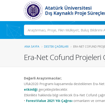
Atatürk Üniversitesi
Dış Kaynaklı Proje Süreçle
ANA SAYFA
DESTEK ÇAĞRILARI
ERA-NET COFUND PROJELE
Era-Net Cofund Projeleri Ç
Değerli Araştırmacılar;
Ufuk2020 Programı kapsamında desteklenen Era-Net ça
etkinliği
gerçekleştirilecektir.
Etkinlikte hakkında bilgi verilecek Era-Net Cofund çağrıl
•
ForestValue 2021 Yılı Çağrısı
ormanların ve orman k