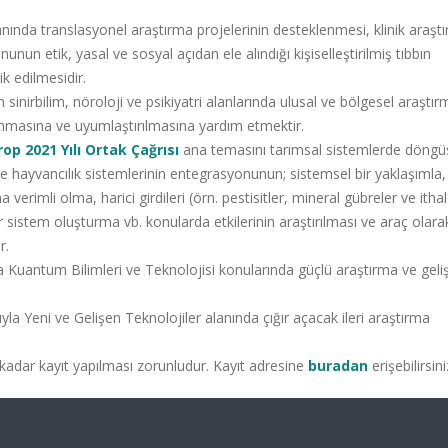
 alanında translasyonel araştırma projelerinin desteklenmesi, klinik araşt
onunun etik, yasal ve sosyal açıdan ele alındığı kişiselleştirilmiş tıbbın
k edilmesidir.
 sinirbilim, nöroloji ve psikiyatri alanlarında ulusal ve bölgesel araştır
lanmasına ve uyumlaştırılmasına yardım etmektir.
p 2021 Yılı Ortak Çağrısı
ana temasını tarımsal sistemlerde döngüs
i ve hayvancılık sistemlerinin entegrasyonunun; sistemsel bir yaklaşımla,
erimli olma, harici girdileri (örn. pestisitler, mineral gübreler ve itha
 sistem oluşturma vb. konularda etkilerinin araştırılması ve araç olarak
r.
a Kuantum Bilimleri ve Teknolojisi konularında güçlü araştırma ve geli
luyla Yeni ve Gelişen Teknolojiler alanında çığır açacak ileri araştırma
a kadar kayıt yapılması zorunludur. Kayıt adresine
buradan
erişebilirsini